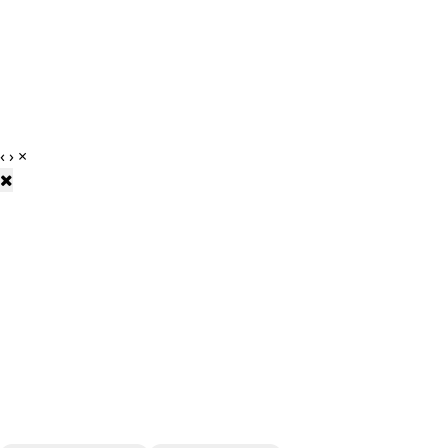
‹
›
×