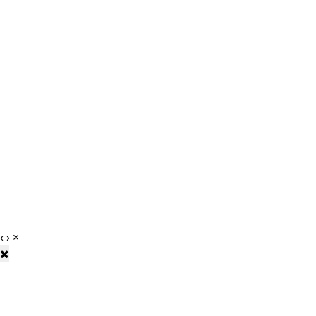
‹
›
×