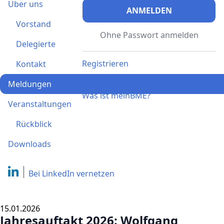
Über uns
ANMELDEN
Vorstand
Ohne Passwort anmelden
Delegierte
Registrieren
Kontakt
Ich habe einen Aktivierungscode
Meldungen
Was ist meinBME?
Veranstaltungen
Rückblick
Downloads
Bei LinkedIn
vernetzen
15.01.2026
Jahresauftakt 2026: Wolfgang