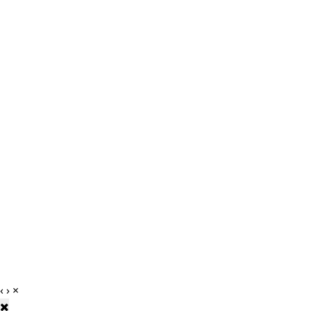
‹
›
×