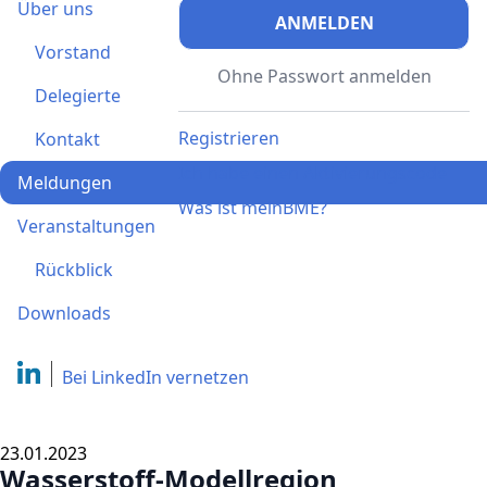
Über uns
ANMELDEN
Vorstand
Ohne Passwort anmelden
Delegierte
Registrieren
Kontakt
Ich habe einen Aktivierungscode
Meldungen
Was ist meinBME?
Veranstaltungen
Rückblick
Downloads
Bei LinkedIn
vernetzen
23.01.2023
Wasserstoff-Modellregion