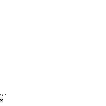
‹
›
×