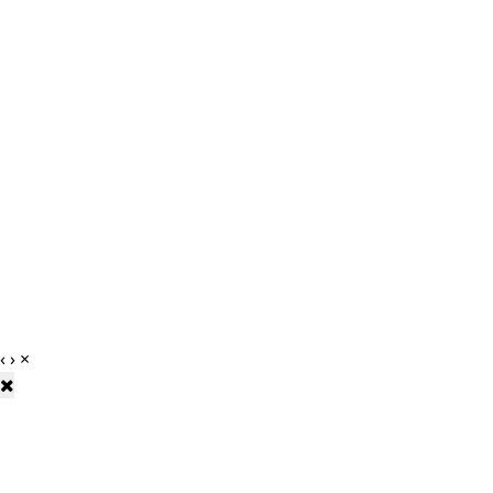
‹
›
×